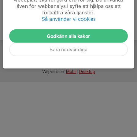
även för webbanalys i syfte att hjälpa oss att
förbättra våra tjänster.
Så använder vi cookies
Godkänn alla kakor
Bara nödvändiga
För
smarta
idrottsföreningar
Välj version:
Mobil
|
Desktop