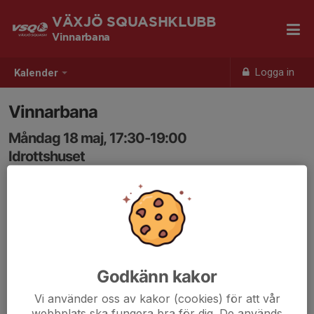
VÄXJÖ SQUASHKLUBB
Vinnarbana
Logga in
Kalender
Vinnarbana
Måndag 18 maj, 17:30-19:00
Idrottshuset
Samling: 17:20
Vid deltagande av minst 9 spelare utlovas ett pris till
vinnaren!
Kom i god tid, för efter en kort gemensam uppvärmning
Godkänn kakor
kör vi igång 6-minuters matcher.
Vi använder oss av kakor (cookies) för att vår
webbplats ska fungera bra för dig. De används