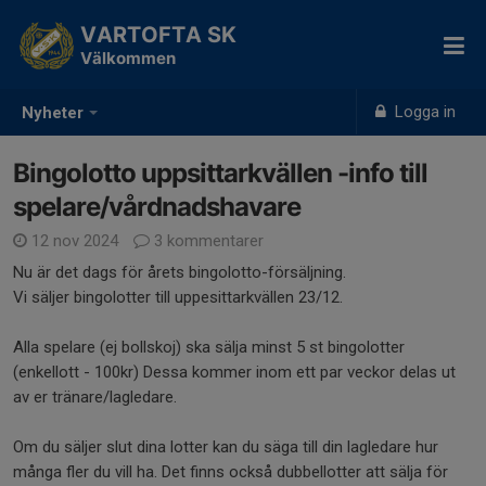
VARTOFTA SK
Välkommen
Logga in
Nyheter
Bingolotto uppsittarkvällen -info till
spelare/vårdnadshavare
12 nov 2024
3 kommentarer
Nu är det dags för årets bingolotto-försäljning.
Vi säljer bingolotter till uppesittarkvällen 23/12.
Alla spelare (ej bollskoj) ska sälja minst 5 st bingolotter
(enkellott - 100kr) Dessa kommer inom ett par veckor delas ut
av er tränare/lagledare.
Om du säljer slut dina lotter kan du säga till din lagledare hur
många fler du vill ha. Det finns också dubbellotter att sälja för