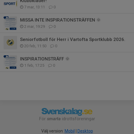
Klubbkläder!
7 mar, 13:11
0
MISSA INTE INSPIRATIONSTRÄFFEN 🌞
2 mar, 19:29
0
Seniorfotboll för Herr i Vartofta Sportklubb 2026.
20 feb, 11:50
0
INSPIRATIONSTRÄFF 🌞
1 feb, 17:25
0
För
smarta
idrottsföreningar
Välj version:
Mobil
|
Desktop