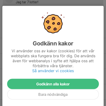
Jag tar 7 lotter!
Tidigare nyheter
Godkänn kakor
Månadsnytt Augusti - Nu är de dags igen! ⚽
Idag, 07:29
0
Vi använder oss av kakor (cookies) för att vår
webbplats ska fungera bra för dig. De används
Vartofta-Dagen!
även för webbanalys i syfte att hjälpa oss att
21 jun, 20:59
0
förbättra våra tjänster.
Så använder vi cookies
Nu kan vi hämta NewBody!
3 jun, 16:02
0
Godkänn alla kakor
Vartofta-Dagen💙
Bara nödvändiga
1 jun, 10:01
0
Sista chansen NewBody!