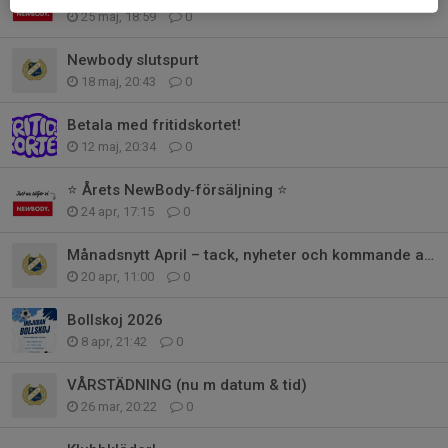
25 maj, 18:59
0
Newbody slutspurt
18 maj, 20:43
0
Betala med fritidskortet!
12 maj, 20:34
0
⭐ Årets NewBody‑försäljning ⭐
24 apr, 17:15
0
Månadsnytt April – tack, nyheter och kommande aktiviteter
20 apr, 11:00
0
Bollskoj 2026
8 apr, 21:42
0
VÅRSTÄDNING (nu m datum & tid)
26 mar, 20:22
0