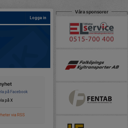
Våra sponsorer
Logga in
nyhet
la på Facebook
la på X
heter via RSS