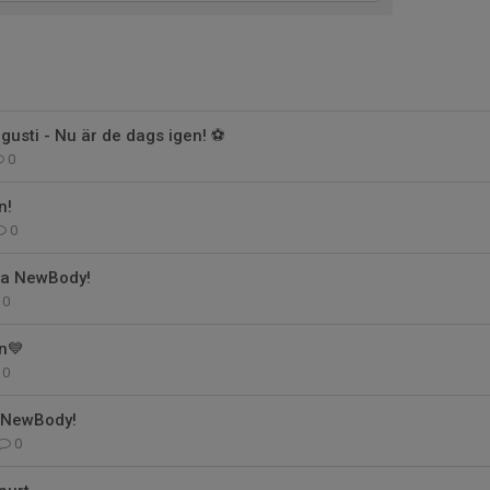
usti - Nu är de dags igen! ⚽
0
n!
0
ta NewBody!
0
n💙
0
 NewBody!
0