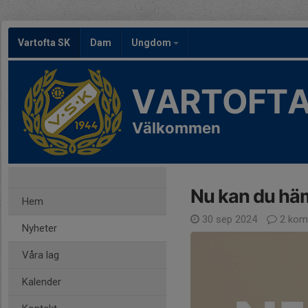
Vartofta SK
Dam
Ungdom
VARTOFTA
Välkommen
Nu kan du hä
Hem
30 sep 2024
2 kom
Nyheter
Våra lag
Kalender