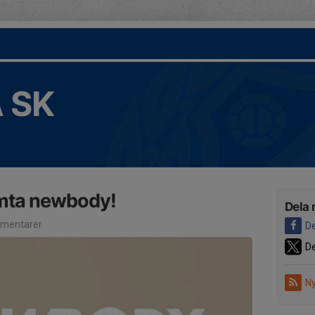
 SK
mta newbody!
Dela 
mentarer
De
De
Ny