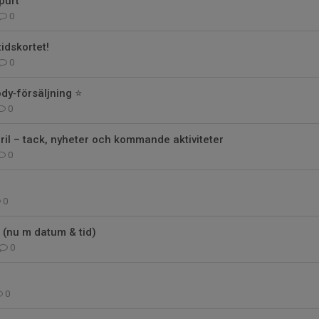
purt
0
idskortet!
0
dy‑försäljning ⭐
0
il – tack, nyheter och kommande aktiviteter
0
0
nu m datum & tid)
0
0