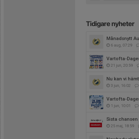
Tidigare nyheter
Månadsnytt Aug
6 aug, 07:29
Vartofta-Dage
21 jun, 20:59
Nu kan vi häm
3 jun, 16:02
Vartofta-Dage
1 jun, 10:01
Sista chansen
25 maj, 18:59