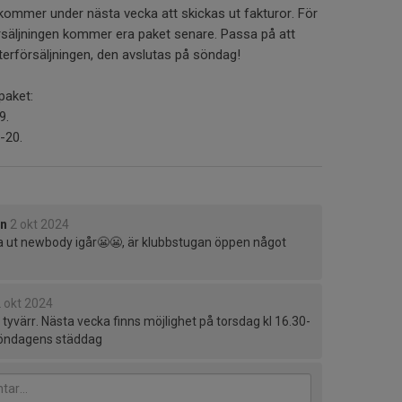
ommer under nästa vecka att skickas ut fakturor. För
rsäljningen kommer era paket senare. Passa på att
efterförsäljningen, den avslutas på söndag!
paket:
9.
-20.
on
2 okt 2024
 ut newbody igår😬😬, är klubbstugan öppen något
 okt 2024
tyvärr. Nästa vecka finns möjlighet på torsdag kl 16.30-
söndagens städdag