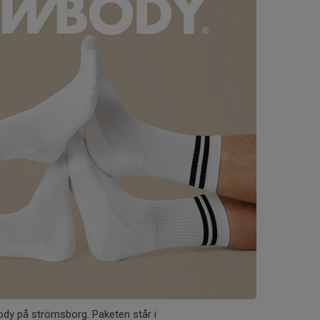
dy på strömsborg. Paketen står i