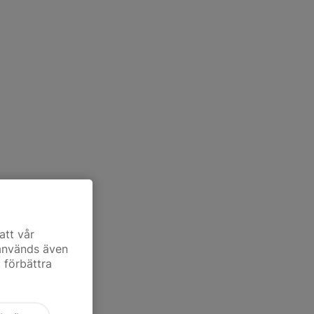
att vår
 används även
t förbättra