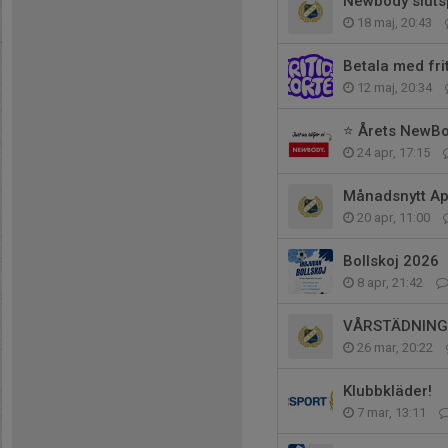
Newbody sluts
18 maj, 20:43
Betala med frit
12 maj, 20:34
⭐ Årets NewBo
24 apr, 17:15
Månadsnytt Apr
20 apr, 11:00
Bollskoj 2026
8 apr, 21:42
VÅRSTÄDNING (
26 mar, 20:22
Klubbkläder!
7 mar, 13:11