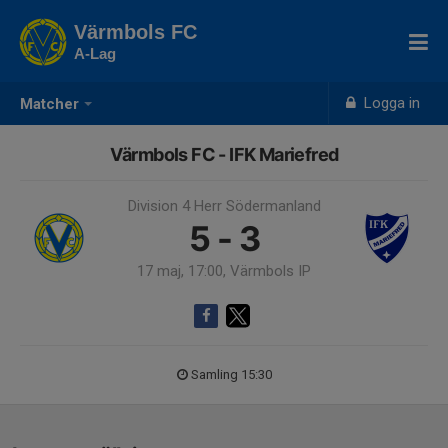
Värmbols FC
A-Lag
Logga in
Matcher
Värmbols FC - IFK Mariefred
Division 4 Herr Södermanland
5 - 3
17 maj, 17:00, Värmbols IP
Samling 15:30