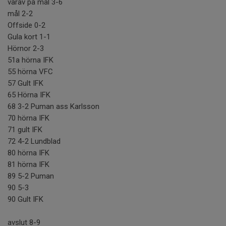
varav på mål 3-6
mål 2-2
Offside 0-2
Gula kort 1-1
Hörnor 2-3
51a hörna IFK
55 hörna VFC
57 Gult IFK
65 Hörna IFK
68 3-2 Puman ass Karlsson
70 hörna IFK
71 gult IFK
72 4-2 Lundblad
80 hörna IFK
81 hörna IFK
89 5-2 Puman
90 5-3
90 Gult IFK
avslut 8-9