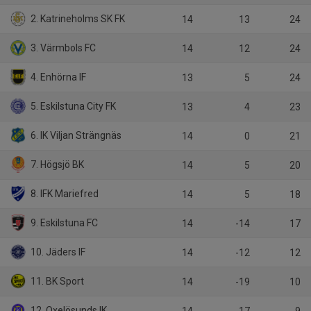
2. Katrineholms SK FK
14
13
24
3. Värmbols FC
14
12
24
4. Enhörna IF
13
5
24
5. Eskilstuna City FK
13
4
23
6. IK Viljan Strängnäs
14
0
21
7. Högsjö BK
14
5
20
8. IFK Mariefred
14
5
18
9. Eskilstuna FC
14
-14
17
10. Jäders IF
14
-12
12
11. BK Sport
14
-19
10
12. Oxelösunds IK
14
-17
9