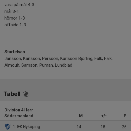
vara på mål 4-3
mål 3-1
hörnor 1-3
offside 1-3
Startelvan
Jansson, Karlsson, Persson, Karlsson Björling, Falk, Falk,
Almouh, Samson, Puman, Lundblad
Tabell
Division 4 Herr
Södermanland
M
+/-
P
1. IFK Nyköping
14
18
26