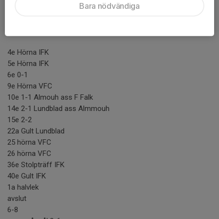
Bara nödvändiga
4e Hörna IFK
5e Hörna IFK
6e 0-1
9e Hörna VFC
10e 1-1 Almouh ass F Falk
14e 2-1 Lundblad ass Almmouh
15e 2-2
22a Gult Lundblad
25 hörna VFC
26 hörna VFC
36e Stolpträff IFK
40e Gult IFK
1a halvlek
avslut
6-8