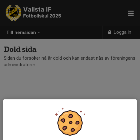
Vallsta IF
Fotbollskul 2025
Logga in
Till hemsidan
Dold sida
Sidan du försöker nå är dold och kan endast nås av föreningens
administratörer.