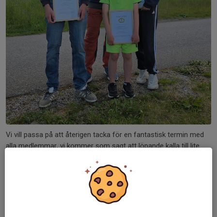
Vi vill passa på att återigen tacka för en fantastisk termin med
alla medlemmar, vi kommer som sagt att löpande kalla till lite
sommarträningar och detta sker via Svenska lag appen och har
du möjlighet att träna med oss...
Läs mer
Terminsavslutning VT2026