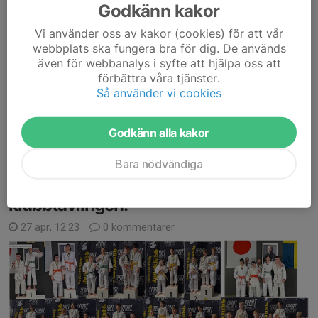
Godkänn kakor
19 maj, 15:27
3 kommentarer
Vi använder oss av kakor (cookies) för att vår
Terminen närmar sig slutet och innan vi går in i sommarträningar
webbplats ska fungera bra för dig. De används
så skall vi ha en traditionsenlig avslutning.
även för webbanalys i syfte att hjälpa oss att
Vi siktar på att vara ute på sportfältet som tidigare den 8/6
förbättra våra tjänster.
kl18:30.
Så använder vi cookies
Mer info kommer inom kort.
Godkänn alla kakor
Läs mer
Bara nödvändiga
Alla våra medaljörer från
klubbtävlingen.
27 apr, 12:23
0 kommentarer