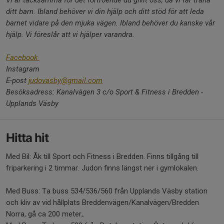
Vi är tacksamma för det förtroende du givit oss, då vi får träna
ditt barn. Ibland behöver vi din hjälp och ditt stöd för att leda
barnet vidare på den mjuka vägen. Ibland behöver du kanske vår
hjälp. Vi föreslår att vi hjälper varandra.
Facebook
Instagram
E-post
judovasby@gmail.com
Besöksadress: Kanalvägen 3 c/o Sport & Fitness i Bredden -
Upplands Väsby
Hitta hit
Med Bil: Åk till Sport och Fitness i Bredden. Finns tillgång till
friparkering i 2 timmar. Judon finns längst ner i gymlokalen.
Med Buss: Ta buss 534/536/560 från Upplands Väsby station
och kliv av vid hållplats Breddenvägen/Kanalvägen/Bredden
Norra, gå ca 200 meter,.