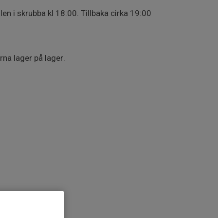
len i skrubba kl 18:00. Tillbaka cirka 19:00
rna lager på lager.