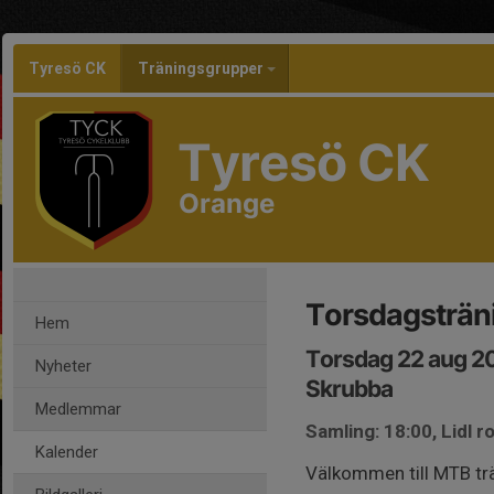
Tyresö CK
Träningsgrupper
Tyresö CK
Orange
Torsdagsträn
Hem
Torsdag 22 aug 2
Nyheter
Skrubba
Medlemmar
Samling: 18:00, Lidl r
Kalender
Välkommen till MTB tr