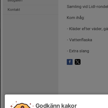
Bildgalleri
Samling vid Lidl-rondel
Kontakt
Kom ihåg:
- Kläder efter väder, gä
- Vattenflaska
- Extra slang
Godkänn kakor