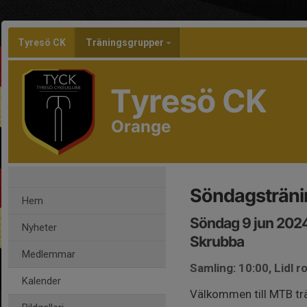
Tyresö CK
Träningsgrupper
Tyresö CK
Orange
Söndagsträni
Hem
Söndag 9 jun 2024
Nyheter
Skrubba
Medlemmar
Samling: 10:00, Lidl r
Kalender
Välkommen till MTB t