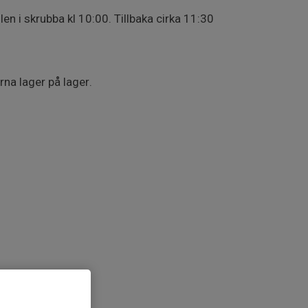
len i skrubba kl 10:00. Tillbaka cirka 11:30
rna lager på lager.