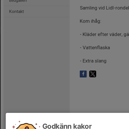
Bildgalleri
Samling vid Lidl-rondel
Kontakt
Kom ihåg:
- Kläder efter väder, gä
- Vattenflaska
- Extra slang
Godkänn kakor