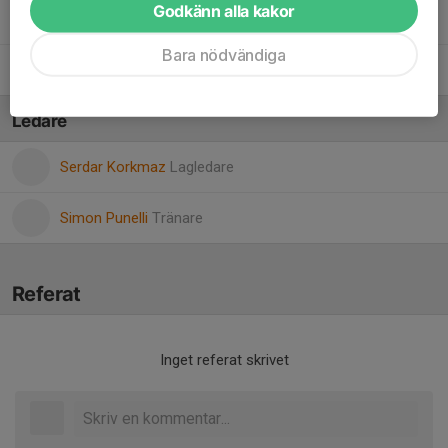
Godkänn alla kakor
44. Melissa Aslan
Bara nödvändiga
9. Leonora Stanisavljevic
Ledare
Serdar Korkmaz
Lagledare
Simon Punelli
Tränare
Referat
Inget referat skrivet