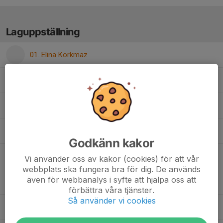
Laguppställning
01. Elina Korkmaz
10. Melinay Meryem Akcay
13. Nelli Mkheyan
21. Hana Ljevo
Godkänn kakor
23. Katarina Blomberg
Vi använder oss av kakor (cookies) för att vår
webbplats ska fungera bra för dig. De används
även för webbanalys i syfte att hjälpa oss att
26. Michelle Tosu
förbättra våra tjänster.
Så använder vi cookies
34. Choise Omoruyi