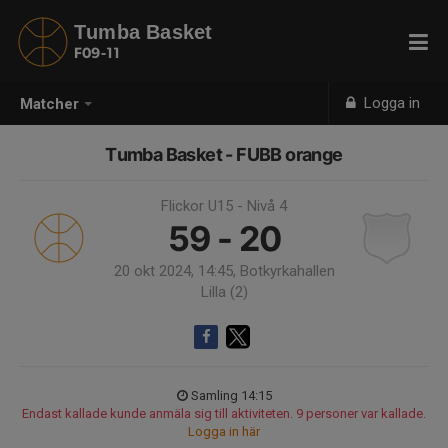
Tumba Basket
F09-11
Logga in
Matcher
Tumba Basket - FUBB orange
Flickor U15 - Nivå 4
59 - 20
20 okt 2024, 14:45, Botkyrkahallen
Lilla (2)
Samling 14:15
Endast kallade kunde anmäla sig till aktiviteten. 9 personer var kallade.
Logga in här