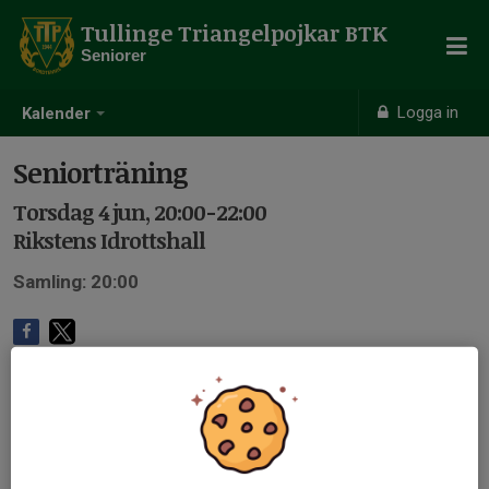
Tullinge Triangelpojkar BTK
Seniorer
Logga in
Kalender
Seniorträning
Torsdag 4 jun, 20:00-22:00
Rikstens Idrottshall
Samling: 20:00