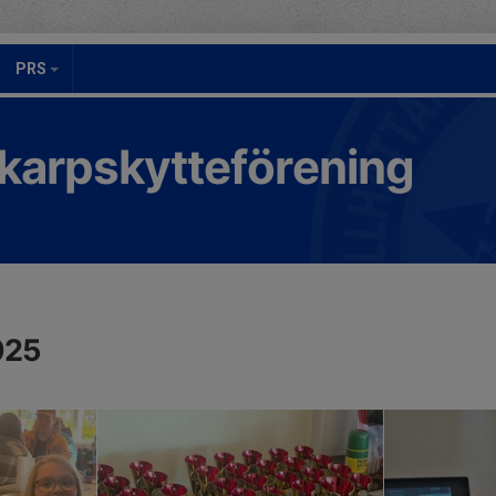
PRS
Skarpskytteförening
025