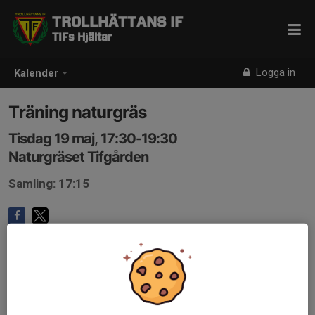
TROLLHÄTTANS IF
TIFs Hjältar
Logga in
Kalender
Träning naturgräs
Tisdag 19 maj, 17:30-19:30
Naturgräset Tifgården
Samling: 17:15