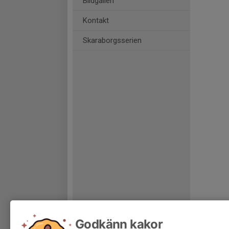
Bildgalleri
Kontakt
Skaraborgsserien
Godkänn kakor