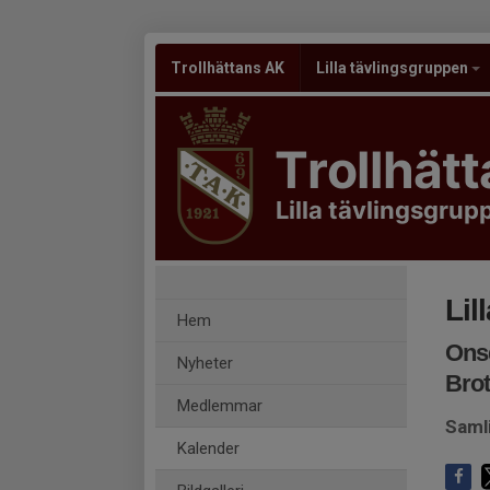
Trollhättans AK
Lilla tävlingsgruppen
Trollhät
Lilla tävlingsgrup
Lil
Hem
Onsd
Nyheter
Brot
Medlemmar
Saml
Kalender