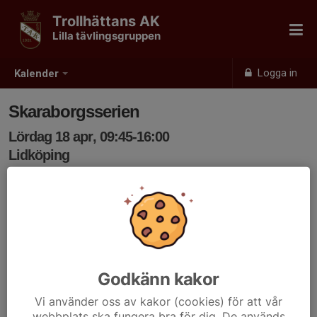
Trollhättans AK
Lilla tävlingsgruppen
Logga in
Kalender
Skaraborgsserien
Lördag 18 apr, 09:45-16:00
Lidköping
Samling: 09:45, Idrottens hus, Lidköping
Skaraborgsserien i Lidköping.
VI VÄGER IN ALLA SOM SKA TÄVLA ONSDAGEN FÖRE
TÄVLINGEN I SAMBAND MED TRÄNINGEN 15/4.
Ta med mat, dryck och energi för dagen. Glöm inte
inneskor eller brottarskor.
Godkänn kakor
Behöver ni samåka skriv det i svaret i kallelsen.
Vi använder oss av kakor (cookies) för att vår
webbplats ska fungera bra för dig. De används