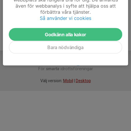
OBSERVERA ATT TÄVLINGEN ÄR EN LÖRDAG
även för webbanalys i syfte att hjälpa oss att
förbättra våra tjänster.
Så använder vi cookies
Godkänn alla kakor
Bara nödvändiga
För
smarta
idrottsföreningar
Välj version:
Mobil
|
Desktop