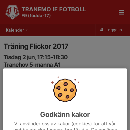
TRANEMO IF FOTBOLL
F9 (födda-17)
Logga in
Kalender
Träning Flickor 2017
Tisdag 2 jun, 17:15-18:30
Tranehov 5-manna A1
Samling: 17:15
Godkänn kakor
Vi använder oss av kakor (cookies) för att vår
webbplats ska fungera bra för dig. De används