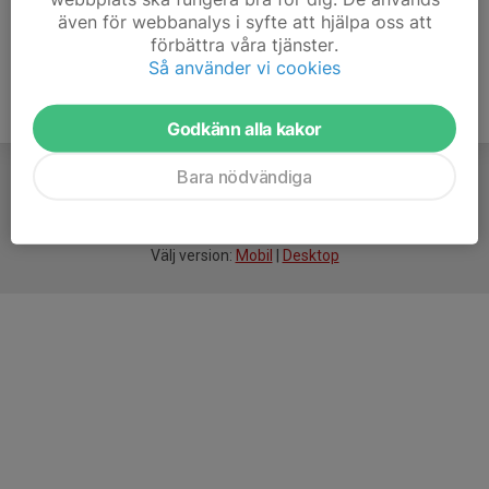
även för webbanalys i syfte att hjälpa oss att
förbättra våra tjänster.
Så använder vi cookies
Godkänn alla kakor
Bara nödvändiga
För
smarta
idrottsföreningar
Välj version:
Mobil
|
Desktop