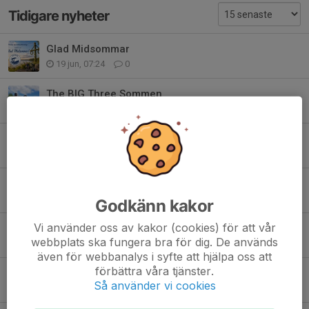
Tidigare nyheter
Glad Midsommar
19 jun, 07:24
0
The BIG Three Sommen
11 jun, 19:41
1
The BIG Three Sommen
31 maj, 18:32
0
KM i Gäddfiske 2026 är avgjort
30 maj, 20:32
0
Godkänn kakor
Vi använder oss av kakor (cookies) för att vår
Inbjudan till KM i Gäddfiske 2026
webbplats ska fungera bra för dig. De används
17 maj, 13:45
0
även för webbanalys i syfte att hjälpa oss att
förbättra våra tjänster.
Första Metaredagen 2026 avgjord
Så använder vi cookies
14 maj, 15:50
0