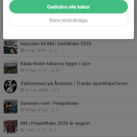
Utrustning till Metaredagen
Godkänn alla kakor
11 maj, 18:58
0
Bara nödvändiga
Första Metaredagen 2026
6 maj, 19:00
0
Inbjudan till KM i Gäddfiske 2026
6 maj, 18:49
0
Båda klubb-båtarna ligger i sjön
11 apr, 11:01
0
Välkommen på Årsmöte i Tranås Sportfiskeförening!
16 mar, 20:40
0
Sommen runt i Pimpelfiske
14 feb, 17:03
0
KM i Pimpelfiske 2026 är avgjort
1 feb, 17:15
1