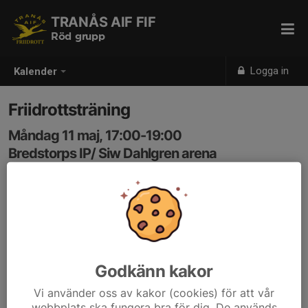
TRANÅS AIF FIF
Röd grupp
Logga in
Kalender
Friidrottsträning
Måndag 11 maj, 17:00-19:00
Bredstorps IP/ Siw Dahlgren arena
Samling: 17:00
Välkomna på friidrottsträning!
Godkänn kakor
Vi använder oss av kakor (cookies) för att vår
webbplats ska fungera bra för dig. De används