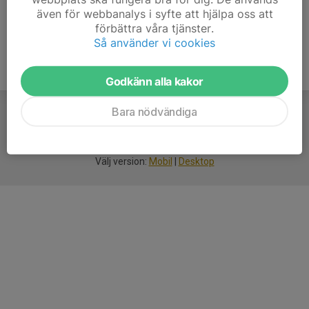
även för webbanalys i syfte att hjälpa oss att
förbättra våra tjänster.
Så använder vi cookies
Godkänn alla kakor
Bara nödvändiga
För
smarta
idrottsföreningar
Välj version:
Mobil
|
Desktop