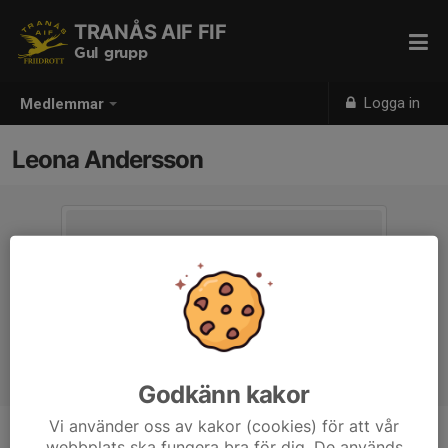
TRANÅS AIF FIF
Gul grupp
Logga in
Medlemmar
Leona Andersson
Godkänn kakor
Vi använder oss av kakor (cookies) för att vår
webbplats ska fungera bra för dig. De används
Ålder
17 år