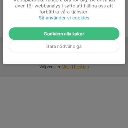
även för webbanalys i syfte att hjälpa oss att
förbättra våra tjänster.
Så använder vi cookies
Godkänn alla kakor
Bara nödvändiga
För
smarta
idrottsföreningar
Välj version:
Mobil
|
Desktop