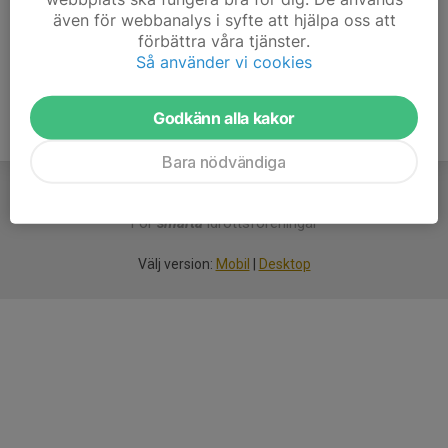
även för webbanalys i syfte att hjälpa oss att
Ålder
50 år
förbättra våra tjänster.
Så använder vi cookies
Godkänn alla kakor
Bara nödvändiga
För
smarta
idrottsföreningar
Välj version:
Mobil
|
Desktop