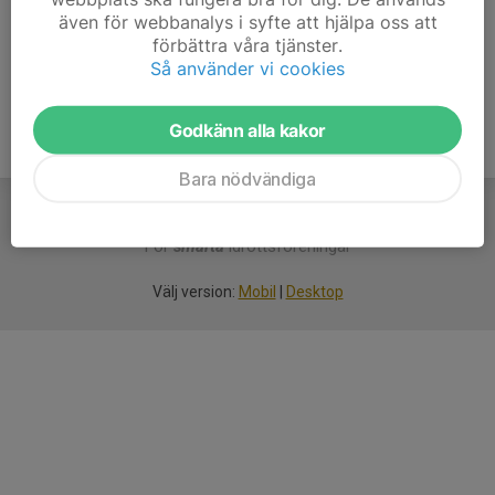
även för webbanalys i syfte att hjälpa oss att
Ålder
89 år
förbättra våra tjänster.
Så använder vi cookies
Godkänn alla kakor
Bara nödvändiga
För
smarta
idrottsföreningar
Välj version:
Mobil
|
Desktop