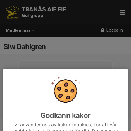
TRANÅS AIF FIF
Gul grupp
Logga in
Medlemmar
Siw Dahlgren
Godkänn kakor
Vi använder oss av kakor (cookies) för att vår
webbplats ska fungera bra för dig. De används
Titel