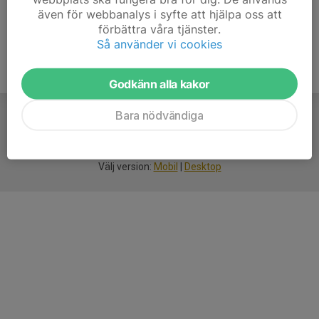
även för webbanalys i syfte att hjälpa oss att
förbättra våra tjänster.
Så använder vi cookies
Godkänn alla kakor
Bara nödvändiga
För
smarta
idrottsföreningar
Välj version:
Mobil
|
Desktop