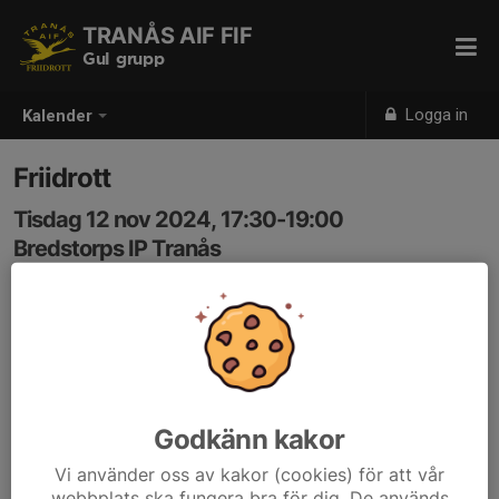
TRANÅS AIF FIF
Gul grupp
Logga in
Kalender
Friidrott
Tisdag 12 nov 2024, 17:30-19:00
Bredstorps IP Tranås
Samling: 17:30
Godkänn kakor
Vi använder oss av kakor (cookies) för att vår
webbplats ska fungera bra för dig. De används