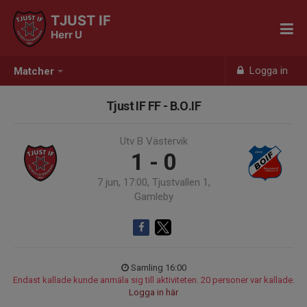
TJUST IF
Herr U
Logga in
Matcher
Tjust IF FF - B.O.IF
Utv B Västervik
1 - 0
7 jun, 17:00, Tjustvallen 1,
Gamleby
Samling 16:00
Endast kallade kunde anmäla sig till aktiviteten. 20 personer var kallade.
Logga in här