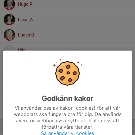
Hugo R.
Linus A.
Lucas B.
Nils H.
Noah L.
10. Robin L.
, Herr A
Viktor J.
Godkänn kakor
Vi använder oss av kakor (cookies) för att vår
Zain A.
webbplats ska fungera bra för dig. De används
även för webbanalys i syfte att hjälpa oss att
förbättra våra tjänster.
Ledare
Så använder vi cookies