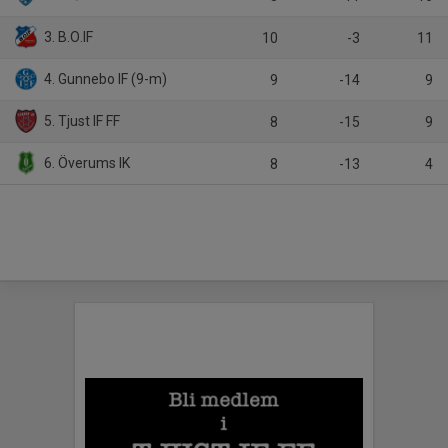
3. B.O.IF
10
-3
11
4. Gunnebo IF (9-m)
9
-14
9
5. Tjust IF FF
8
-15
9
6. Överums IK
8
-13
4