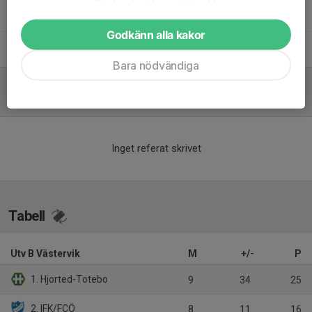
Olle Eklöv
Ass Tränare
Godkänn alla kakor
Sören Karlsson
Tränare
Bara nödvändiga
Referat
Inget referat skrivet
Tabell
Utv B Västervik
M
+/-
P
1. Hjorted-Totebo
9
34
25
2. IFK/FCÖ
8
11
16