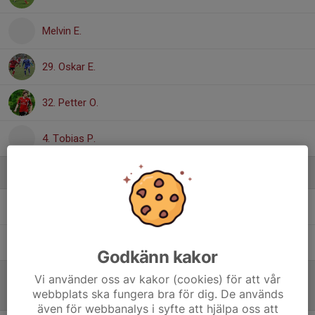
Melvin E.
29. Oskar E.
32. Petter O.
4. Tobias P.
Ledare
Adam Grönqvist
Tränare
Martin Eklöv
Lagledare
Godkänn kakor
Vi använder oss av kakor (cookies) för att vår
webbplats ska fungera bra för dig. De används
Referat
även för webbanalys i syfte att hjälpa oss att