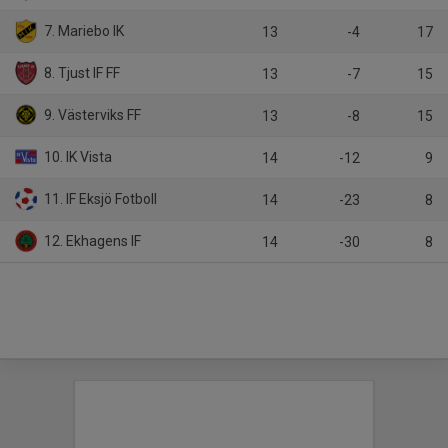
7. Mariebo IK
13
-4
17
8. Tjust IF FF
13
-7
15
9. Västerviks FF
13
-8
15
10. IK Vista
14
-12
9
11. IF Eksjö Fotboll
14
-23
8
12. Ekhagens IF
14
-30
8