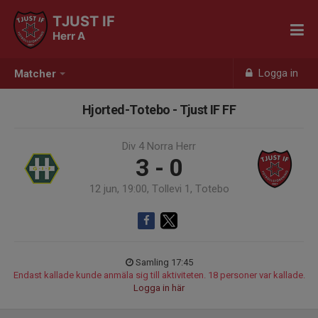
TJUST IF
Herr A
Logga in
Matcher
Hjorted-Totebo - Tjust IF FF
Div 4 Norra Herr
3 - 0
12 jun, 19:00, Tollevi 1, Totebo
Samling 17:45
Endast kallade kunde anmäla sig till aktiviteten. 18 personer var kallade.
Logga in här