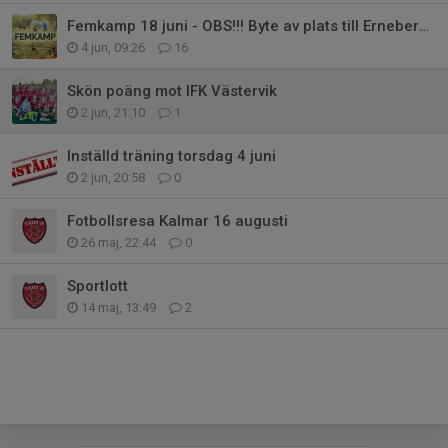
Femkamp 18 juni - OBS!!! Byte av plats till Ernebergsfältet !!!
4 jun, 09:26
16
Skön poäng mot IFK Västervik
2 jun, 21:10
1
Inställd träning torsdag 4 juni
2 jun, 20:58
0
Fotbollsresa Kalmar 16 augusti
26 maj, 22:44
0
Sportlott
14 maj, 13:49
2