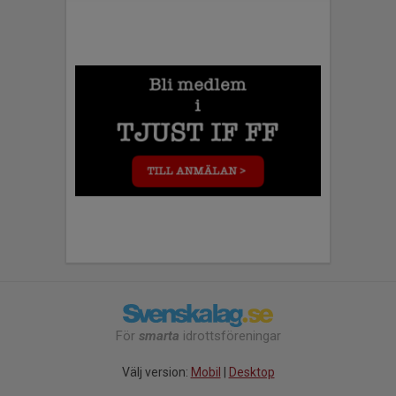
För
smarta
idrottsföreningar
Välj version:
Mobil
|
Desktop