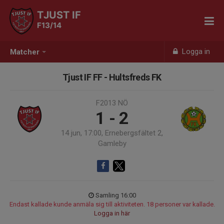
TJUST IF
F13/14
Logga in
Matcher
Tjust IF FF - Hultsfreds FK
F2013 NÖ
1 - 2
14 jun, 17:00, Ernebergsfältet 2,
Gamleby
Samling 16:00
Endast kallade kunde anmäla sig till aktiviteten. 18 personer var kallade.
Logga in här