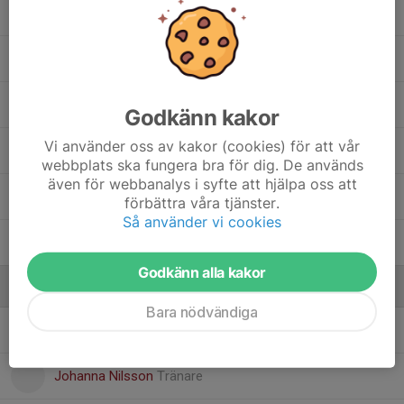
Meja W.
My V.
Rrajhäna S.
Godkänn kakor
Vi använder oss av kakor (cookies) för att vår
Sigrid K.
webbplats ska fungera bra för dig. De används
även för webbanalys i syfte att hjälpa oss att
Svea O.
förbättra våra tjänster.
Så använder vi cookies
Vera J.
Godkänn alla kakor
Ledare
Bara nödvändiga
Emelie Wettersson
Tränare
Johanna Nilsson
Tränare