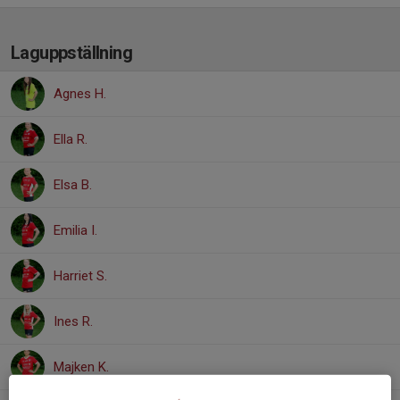
Laguppställning
Agnes H.
Ella R.
Elsa B.
Emilia I.
Harriet S.
Ines R.
Majken K.