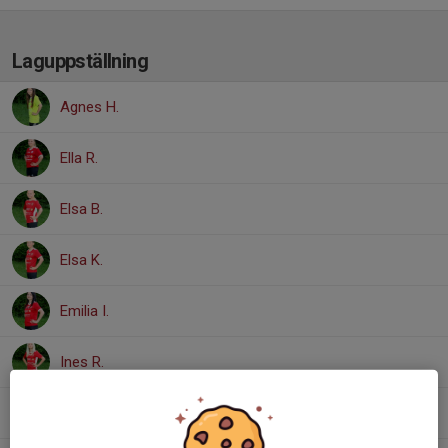
Laguppställning
Agnes H.
Ella R.
Elsa B.
Elsa K.
Emilia I.
Ines R.
Majken K.