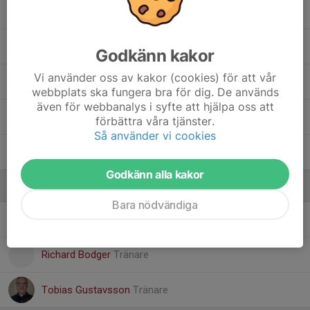
Meja W.
My V.
Godkänn kakor
Vi använder oss av kakor (cookies) för att vår
Nanna H.
webbplats ska fungera bra för dig. De används
även för webbanalys i syfte att hjälpa oss att
Sigrid K.
förbättra våra tjänster.
Så använder vi cookies
Vera J.
Godkänn alla kakor
Ledare
Bara nödvändiga
Emelie Wettersson
Tränare
Richard Bodger
Tränare
Tobias Gustavsson
Tränare