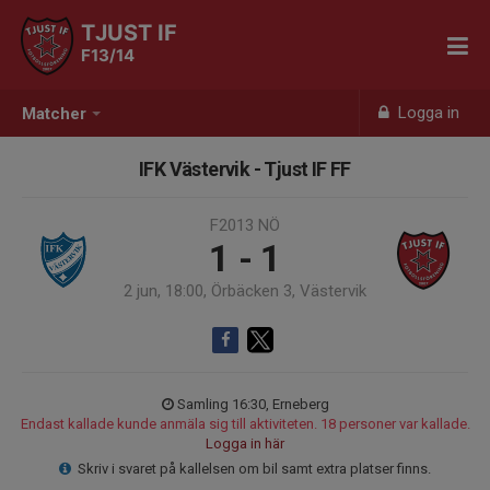
TJUST IF
F13/14
Logga in
Matcher
IFK Västervik - Tjust IF FF
F2013 NÖ
1 - 1
2 jun, 18:00, Örbäcken 3, Västervik
Samling 16:30, Erneberg
Endast kallade kunde anmäla sig till aktiviteten. 18 personer var kallade.
Logga in här
Skriv i svaret på kallelsen om bil samt extra platser finns.