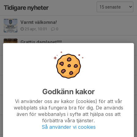
Tidigare nyheter
Varmt välkomna!
25 apr, 10:01
0
Grattis damlaget!!!!
28 mar, 19:45
0
Sista matcherna - 2 matcher i Täby
25 mar, 12:18
0
Missa inte detta!!
27 jan, 21:09
0
Godkänn kakor
Vi använder oss av kakor (cookies) för att vår
Välkomna till Solnahallen och stötta damlaget!
webbplats ska fungera bra för dig. De används
20 jan, 16:10
0
även för webbanalys i syfte att hjälpa oss att
förbättra våra tjänster.
Grattis till dig med lottnummer 848
Så använder vi cookies
13 dec 2025
0