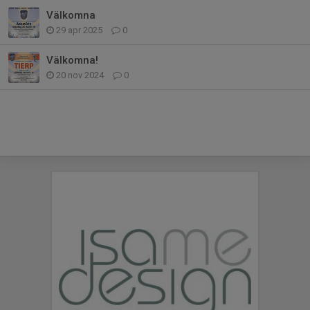
Välkomna
29 apr 2025
0
Välkomna!
20 nov 2024
0