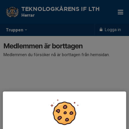
TEKNOLOGKÅRENS IF LTH
Herrar
Logga in
Truppen
Medlemmen är borttagen
Medlemmen du försöker nå är borttagen från hemsidan.