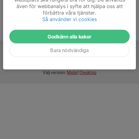
även för webbanalys i syfte att hjälpa oss att
förbättra våra tjänster.
Så använder vi cookies
Godkänn alla kakor
Bara nödvändiga
För
smarta
idrottsföreningar
Välj version:
Mobil
|
Desktop