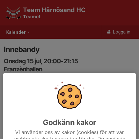
Team Härnösand HC
Teamet
Logga in
Kalender
Innebandy
Onsdag 15 jul, 20:00-21:15
Franzènhallen
Samling: 20:00
Godkänn kakor
Vi använder oss av kakor (cookies) för att vår
webbplats ska fungera bra för dig. De används