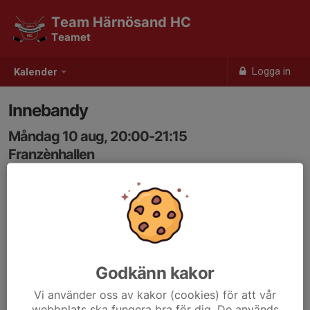
Team Härnösand HC
Teamet
Logga in
Kalender
Innebandy
Måndag 10 aug, 20:00-21:15
Franzènhallen
Samling: 20:00
Anmälan är öppen för lagets medlemmar.
Logga in här
Godkänn kakor
Vi använder oss av kakor (cookies) för att vår
webbplats ska fungera bra för dig. De används