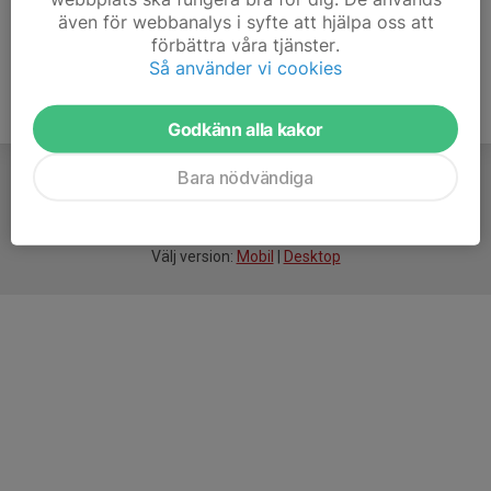
även för webbanalys i syfte att hjälpa oss att
förbättra våra tjänster.
Så använder vi cookies
Godkänn alla kakor
Bara nödvändiga
För
smarta
idrottsföreningar
Välj version:
Mobil
|
Desktop