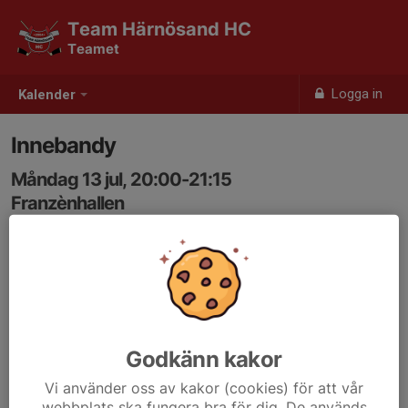
Team Härnösand HC
Teamet
Logga in
Kalender
Innebandy
Måndag 13 jul, 20:00-21:15
Franzènhallen
Samling: 20:00
Godkänn kakor
Vi använder oss av kakor (cookies) för att vår
webbplats ska fungera bra för dig. De används