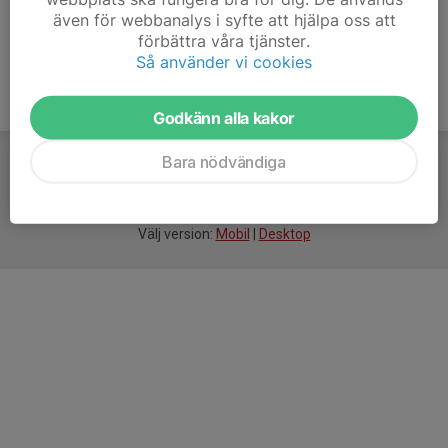
även för webbanalys i syfte att hjälpa oss att
förbättra våra tjänster.
Så använder vi cookies
Godkänn alla kakor
Bara nödvändiga
För
smarta
idrottsföreningar
Välj version:
Mobil
|
Desktop