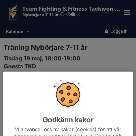
Team Fighting & Fitness Taekwon-Do
Nybörjare 7-11 år ⚪️-⚪️⚫️
Logga in
Kalender
Träning Nybörjare 7-11 år
Tisdag 19 maj, 18:00-19:00
Gnesta TKD
Samling: 18:00
Godkänn kakor
Vi använder oss av kakor (cookies) för att vår
webbplats ska fungera bra för dig. De används