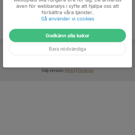
även för webbanalys i syfte att hjälpa oss att
förbättra våra tjänster.
Så använder vi cookies
Godkänn alla kakor
Bara nödvändiga
För
smarta
idrottsföreningar
Välj version:
Mobil
|
Desktop