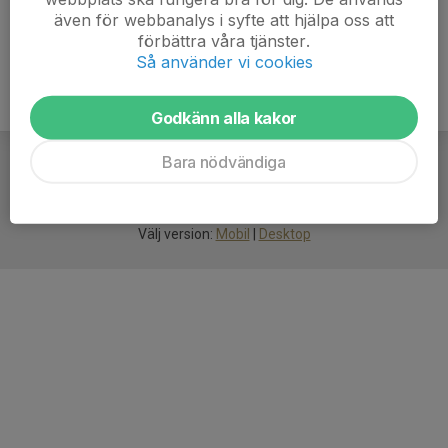
även för webbanalys i syfte att hjälpa oss att
förbättra våra tjänster.
Så använder vi cookies
Godkänn alla kakor
Bara nödvändiga
För
smarta
idrottsföreningar
Välj version:
Mobil
|
Desktop