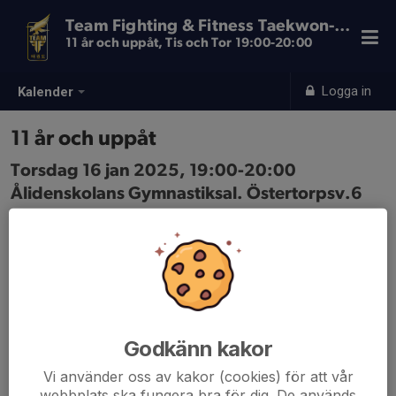
Team Fighting & Fitness Taekwon-Do
11 år och uppåt, Tis och Tor 19:00-20:00
Logga in
Kalender
11 år och uppåt
Torsdag 16 jan 2025, 19:00-20:00
Ålidenskolans Gymnastiksal. Östertorpsv.6
Samling: 19:00, Ingång från Rundvägen, vid
grusplanen
Godkänn kakor
Vi använder oss av kakor (cookies) för att vår
webbplats ska fungera bra för dig. De används