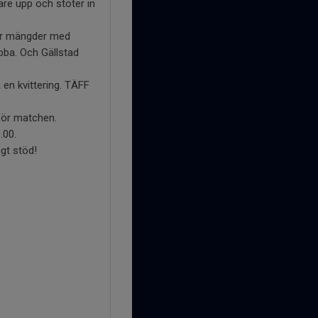
are upp och stöter in
har mängder med
ibba. Och Gällstad
a en kvittering. TÄFF
 för matchen.
.00.
igt stöd!