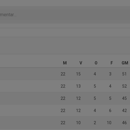
M
V
O
F
GM
22
15
4
3
51
22
13
5
4
52
22
12
5
5
45
22
12
4
6
42
22
10
2
10
46