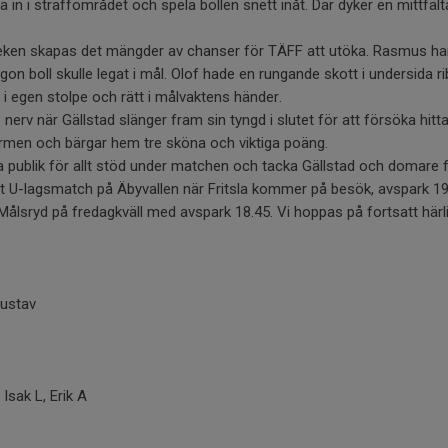
in i straffområdet och spela bollen snett inåt. Där dyker en mittfält
leken skapas det mängder av chanser för TÄFF att utöka. Rasmus 
någon boll skulle legat i mål. Olof hade en rungande skott i undersida r
 i egen stolpe och rätt i målvaktens händer.
e nerv när Gällstad slänger fram sin tyngd i slutet för att försöka hitt
ormen och bärgar hem tre sköna och viktiga poäng.
cka publik för allt stöd under matchen och tacka Gällstad och domare
 U-lagsmatch på Äbyvallen när Fritsla kommer på besök, avspark 19
 Målsryd på fredagkväll med avspark 18.45. Vi hoppas på fortsatt härl
Gustav
 Isak L, Erik A