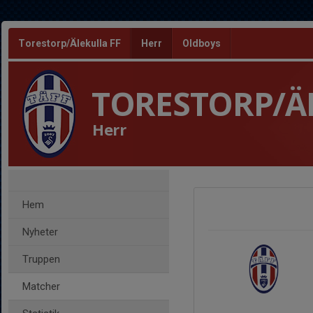
Torestorp/Älekulla FF
Herr
Oldboys
TORESTORP/Ä
Herr
Hem
Nyheter
Truppen
Matcher