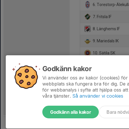
6. Torestorp-Älekull
7. Fritsla IF
8. Länghems IF
9. Mariedals IK
10. Sätila SK
11. Kronängs IF
Godkänn kakor
12. Gånghester/Mål
Vi använder oss av kakor (cookies) för 
webbplats ska fungera bra för dig. De
för webbanalys i syfte att hjälpa oss att
våra tjänster.
Så använder vi cookies
Godkänn alla kakor
Bara nödv
Tjäna pengar till laget