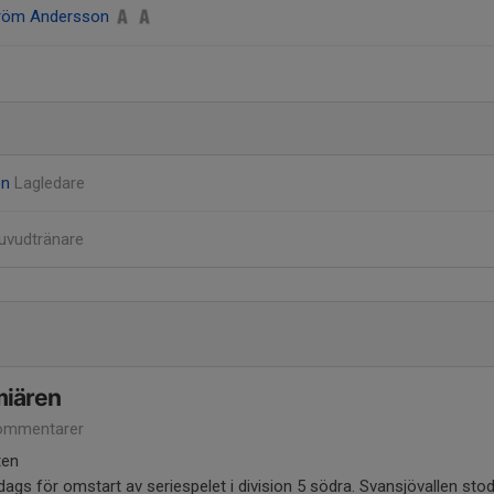
röm Andersson
on
Lagledare
uvudtränare
miären
ommentarer
ten
dags för omstart av seriespelet i division 5 södra. Svansjövallen st