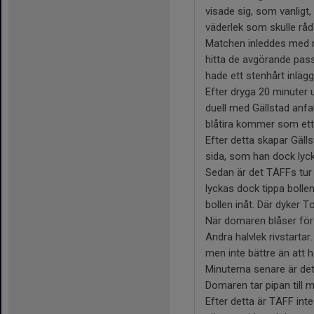
visade sig, som vanligt,
väderlek som skulle rå
Matchen inleddes med m
hitta de avgörande pas
hade ett stenhårt inläg
Efter dryga 20 minuter u
duell med Gällstad anfal
blåtira kommer som ett 
Efter detta skapar Gäl
sida, som han dock lycka
Sedan är det TÄFFs tur 
lyckas dock tippa bolle
bollen inåt. Där dyker T
När domaren blåser för 
Andra halvlek rivstarta
men inte bättre än att 
Minuterna senare är det
Domaren tar pipan till 
Efter detta är TÄFF inte 