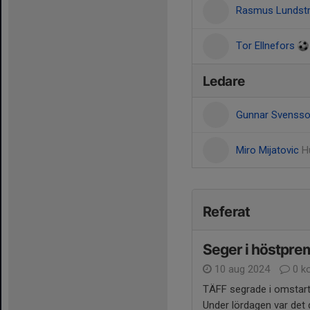
Rasmus Lundst
Tor Ellnefors
Ledare
Gunnar Svenss
Miro Mijatovic
H
Referat
Seger i höstpre
10 aug 2024
0 k
TÄFF segrade i omstar
Under lördagen var det 