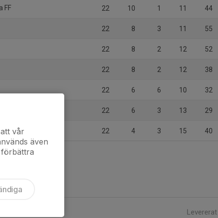
a FF
22
10
1
11
44
22
8
3
11
55
22
8
2
12
52
22
8
2
12
38
22
6
6
10
32
22
6
3
13
29
sryd
att vår
22
4
3
15
40
 används även
 förbättra
ändiga
Levererat