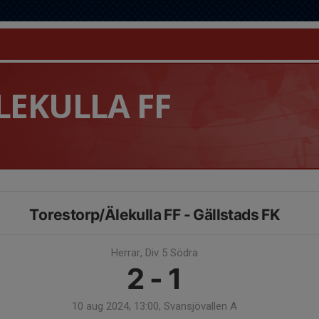
LEKULLA FF
Torestorp/Älekulla FF - Gällstads FK
Herrar, Div 5 Södra
2 - 1
10 aug 2024, 13:00, Svansjövallen A