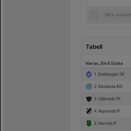
Tabell
Herrar, Div 5 Södra
1. Bollebygds SK
2. Rävlanda AIS
3. Gällstads FK
4. Äspereds IF
5. Horreds IF