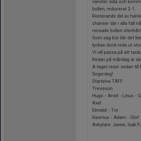
vänster sida och komma 
bollen, reducerat 2-1.
Resterande del av halv
chanser där i alla fall 
rensade bollen stenhårt
Som säg bör blir det lit
lyckas dock reda ut st
Vi vill passa på att ta
Redan på måndag är det
A-laget reser sedan till
Segerdeg!
Startelva TÄFF:
Trevisson
Hugo - Arvid - Linus - 
Axel
Elmelid - Tor
Rasmus - Adam - Olof
Avbytare: Janne, Isak P,