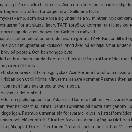
 upp sig från sin allra bästa sida. Även om vädergudarna inte riktigt 
da. Dagens motstånd för dagen stod Gällstads FK för.
ycket kamp, som skulle visa sig under hela 90 minuter. Mycket kam
sningarna för att skapa lägen. TÄFF försökte komma runt längs kan
g som skapade vissa besvär för Gällstads målvakt.
ppstår det en situation som dessvärre gör att TÄFF tvingas till ett by
lare och det uppstår en kollision. Arvid åker på en rejäl smäll under
brev på posten. Och han tvingas byta.
lstad en bra chans där det kommer ett skott från straffområdet mot 
s parera till hörna.
att skapa oreda. Efter inlägg lyckas Axel komma högst och nickar bo
n i ribban och ut till hörna. Minuterna senare kommer Rasmus åter lä
or upp men hans avslut seglar över ribban.
halvtid är det mållöst.
r. Efter en djupledspass från Adam blir Rasmus helt ren. Försvaren 
han river ner Rasmus, straff. Denna förvaltas på bästa sätt genom Tor
 dags igen. Rasmus utmanar sin försvarare, kliver in i straffområdet 
munnen och blåser straff. Straffen förvaltas denna gång av Olof och ha
lika påkopplat. Direkt efter får en Gällstad spelare bollen, han får driva