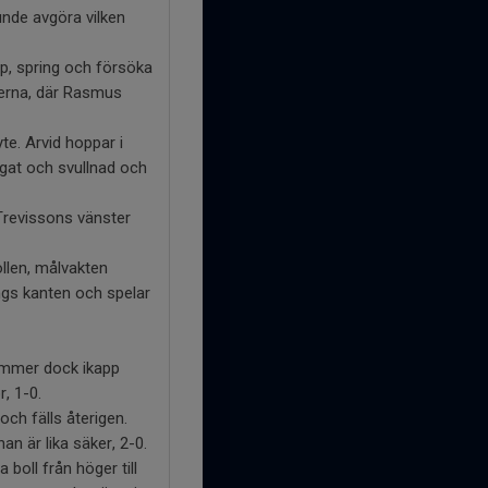
kunde avgöra vilken
p, spring och försöka
terna, där Rasmus
te. Arvid hoppar i
 ögat och svullnad och
Trevissons vänster
llen, målvakten
ngs kanten och spelar
kommer dock ikapp
, 1-0.
och fälls återigen.
n är lika säker, 2-0.
 boll från höger till