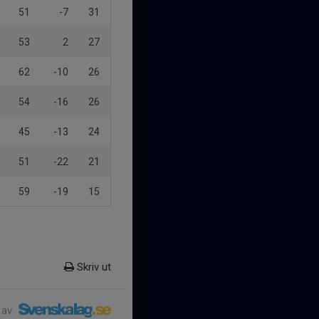
51
-7
31
53
2
27
62
-10
26
54
-16
26
45
-13
24
51
-22
21
59
-19
15
Skriv ut
 av