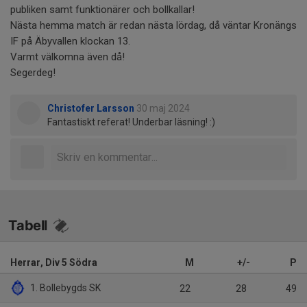
publiken samt funktionärer och bollkallar!
Nästa hemma match är redan nästa lördag, då väntar Kronängs
IF på Äbyvallen klockan 13.
Varmt välkomna även då!
Segerdeg!
Christofer Larsson
30 maj 2024
Fantastiskt referat! Underbar läsning! :)
Tabell
Herrar, Div 5 Södra
M
+/-
P
1. Bollebygds SK
22
28
49