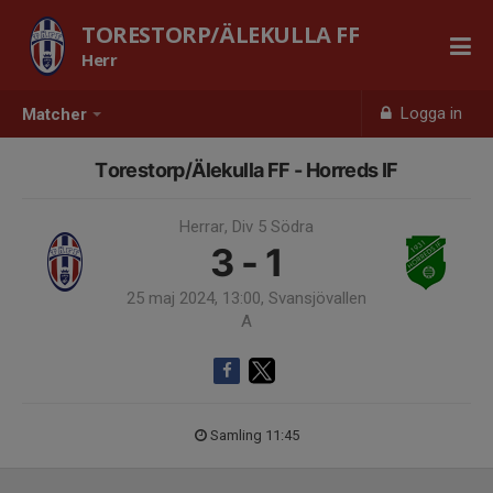
TORESTORP/ÄLEKULLA FF
Herr
Logga in
Matcher
Torestorp/Älekulla FF - Horreds IF
Herrar, Div 5 Södra
3 - 1
25 maj 2024, 13:00, Svansjövallen
A
Samling 11:45