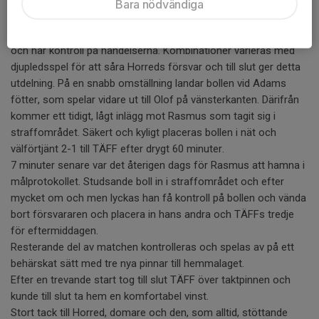
vinkade för offside.
Bara nödvändiga
1-1 står sig när domaren blåser av första halvlek.
Andra halvlek startar som första slutade. TÄFF för matchen
och har kontroll på händelserna. Kombinationer varieras med
djupledsspel för att såra Horreds försvar och till slut ger detta
utdelning. På en snabb omställning landar bollen vid Adams
fötter, som spelar vidare ut till Olof på vänsterkanten. Därifrån
kommer ett tidigt, lågt inlägg mot Rasmus som tagit sig i
straffområdet. Säkert och kyligt placeras bollen i nät och
välförtjänt 2-1 till TÄFF efter drygt 60 minuter.
7 minuter senare var det återigen dags för Rasmus att hamna i
målprotokollet. Studsande boll in i straffområdet och efter
mycket om och men lyckas han få kontroll på bollen och vända
bort försvararen och placera in hans andra och TÄFFs tredje
för eftermiddagen.
Resterande del av matchen kontrolleras och spelas av på ett
behärskat sätt med tre nya pinnar till hemmalaget.
Efter en trevande start tog till slut TÄFF över taktpinnen och
kunde till slut ta hem en komfortabel vinst.
Stort tack till Horred, domare och den, som alltid, stöttande