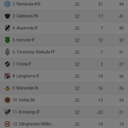
2. Rävlanda AIS
22
21
44
3. Gällstads FK
22
17
41
4. Äspereds IF
22
7
40
5. Horreds IF
22
12
32
6. Torestorp-Älekulla FF
22
-7
31
7. Fritsla IF
22
2
27
8. Länghems IF
22
-10
26
9. Mariedals IK
22
-16
26
10. Sätila SK
22
-13
24
11. Kronängs IF
22
-22
21
12. Gånghester/Målsryd
22
-19
15