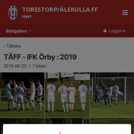
TORESTORP/ÄLEKULLA FF
Herr
Logga in
Bildgalleri
Tillbaka
TÄFF - IFK Örby : 2019
2019-08-25
|
7 bilder