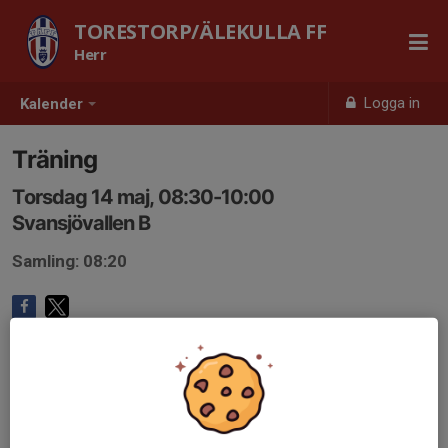
TORESTORP/ÄLEKULLA FF
Herr
Logga in
Kalender
Träning
Torsdag 14 maj, 08:30-10:00
Svansjövallen B
Samling: 08:20