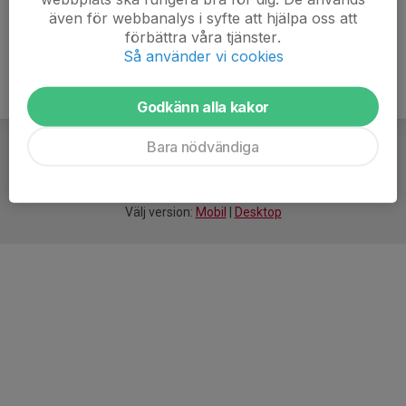
även för webbanalys i syfte att hjälpa oss att
förbättra våra tjänster.
Så använder vi cookies
Godkänn alla kakor
Bara nödvändiga
För
smarta
idrottsföreningar
Välj version:
Mobil
|
Desktop