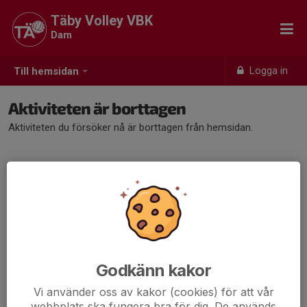
Täby Volley VBK
Dam
Logga in
Till hemsidan
Aktiviteten är borttagen
Aktiviteten du försöker nå är borttagen från hemsidan.
Godkänn kakor
Vi använder oss av kakor (cookies) för att vår
webbplats ska fungera bra för dig. De används