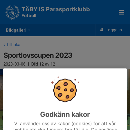
TÄBY IS Parasportklubb
Fotboll
Logga in
Bildgalleri
Tillbaka
Sportlovscupen 2023
2023-03-06
|
Bild
12
av 12
Godkänn kakor
Vi använder oss av kakor (cookies) för att vår
webbplats ska fungera bra för dig. De används