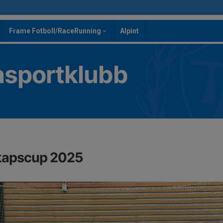
Frame Fotboll/RaceRunning
Alpint
asportklubb
kapscup 2025