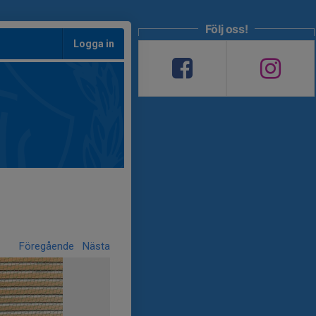
Följ oss!
Logga in
Föregående
Nästa