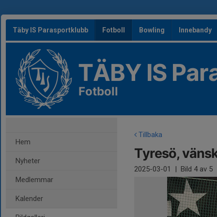
Täby IS Parasportklubb
Fotboll
Bowling
Innebandy
TÄBY IS Par
Fotboll
Tillbaka
Hem
Tyresö, väns
Nyheter
2025-03-01
|
Bild
4
av 5
Medlemmar
Kalender