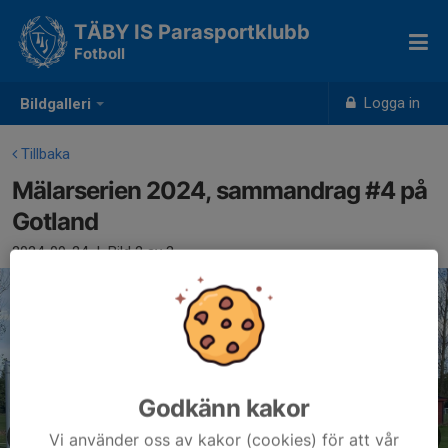
TÄBY IS Parasportklubb
Fotboll
Logga in
Bildgalleri
Tillbaka
Mälarserien 2024, sammandrag #4 på
Gotland
2024-09-24
|
Bild
2
av 3
Godkänn kakor
Vi använder oss av kakor (cookies) för att vår