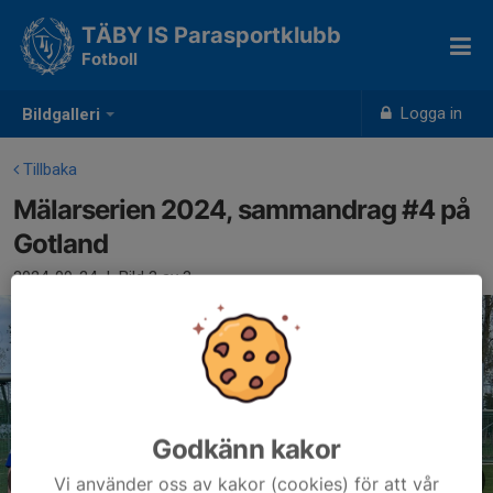
TÄBY IS Parasportklubb
Fotboll
Logga in
Bildgalleri
Tillbaka
Mälarserien 2024, sammandrag #4 på
Gotland
2024-09-24
|
Bild
3
av 3
Godkänn kakor
Vi använder oss av kakor (cookies) för att vår