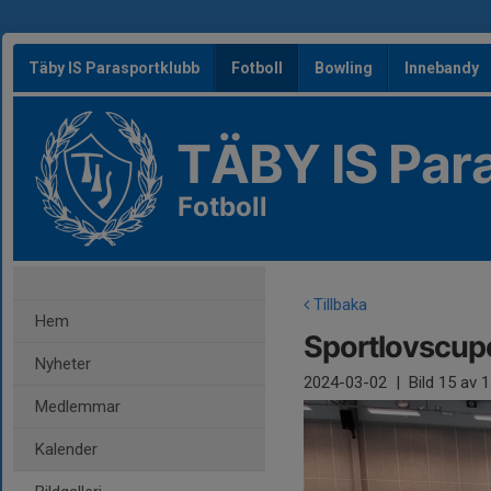
Täby IS Parasportklubb
Fotboll
Bowling
Innebandy
TÄBY IS Par
Fotboll
Tillbaka
Hem
Sportlovscup
Nyheter
2024-03-02
|
Bild
15
av 1
Medlemmar
Kalender