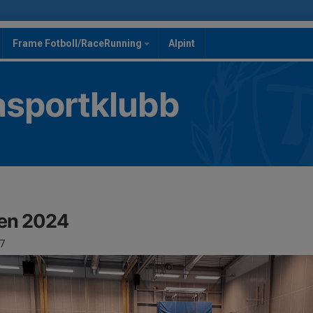
Frame Fotboll/RaceRunning
Alpint
asportklubb
en 2024
7