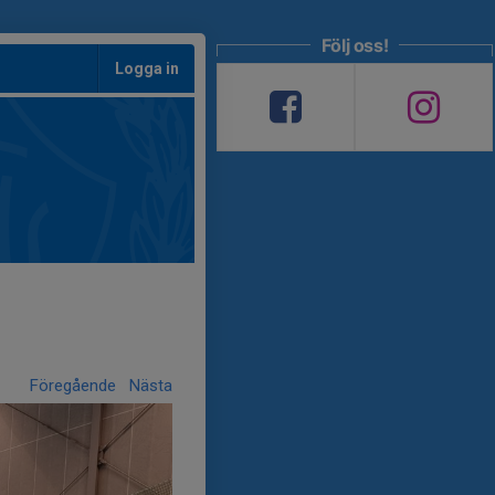
Följ oss!
Logga in
Föregående
Nästa