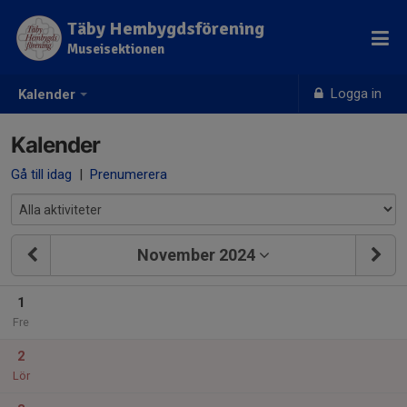
Täby Hembygdsförening
Museisektionen
Logga in
Kalender
Kalender
Gå till idag
|
Prenumerera
November 2024
1
Fre
2
Lör