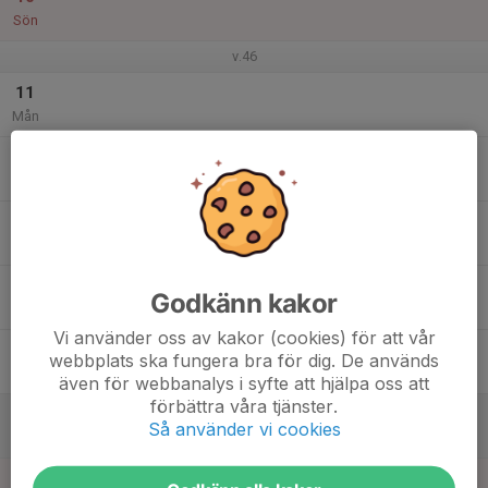
Sön
v.46
11
Mån
12
Tis
13
Ons
14
Godkänn kakor
Tor
Vi använder oss av kakor (cookies) för att vår
15
webbplats ska fungera bra för dig. De används
Fre
även för webbanalys i syfte att hjälpa oss att
förbättra våra tjänster.
16
Så använder vi cookies
Lör
17