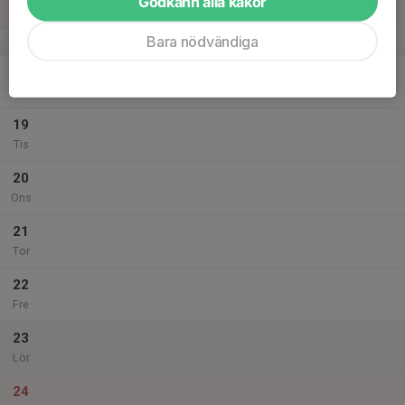
Godkänn alla kakor
Sön
Bara nödvändiga
v.47
18
Mån
19
Tis
20
Ons
21
Tor
22
Fre
23
Lör
24