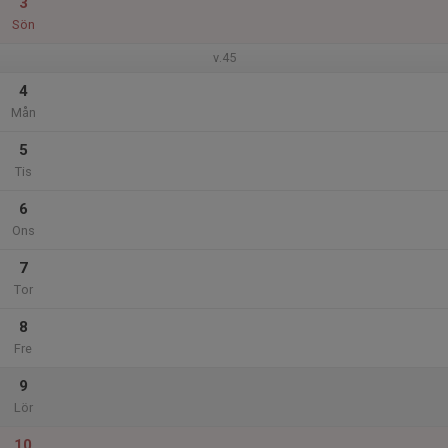
3
Sön
v.45
4
Mån
5
Tis
6
Ons
7
Tor
8
Fre
9
Lör
10