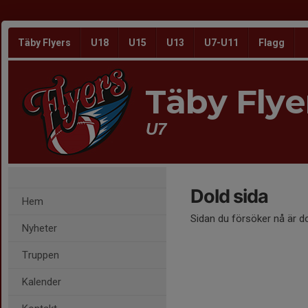
Täby Flyers
U18
U15
U13
U7-U11
Flagg
Täby Flye
U7
Dold sida
Hem
Sidan du försöker nå är d
Nyheter
Truppen
Kalender