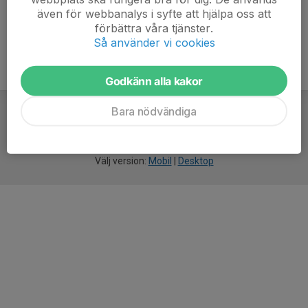
även för webbanalys i syfte att hjälpa oss att
förbättra våra tjänster.
Så använder vi cookies
Godkänn alla kakor
Bara nödvändiga
För
smarta
idrottsföreningar
Välj version:
Mobil
|
Desktop