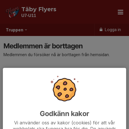
Täby Flyers
U7-U11
Logga in
Truppen
Medlemmen är borttagen
Medlemmen du försöker nå är borttagen från hemsidan.
Godkänn kakor
Vi använder oss av kakor (cookies) för att vår
webbplats ska fungera bra för dig. De används