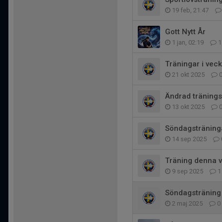
19 feb, 21:47
Gott Nytt År
1 jan, 02:19
1
Träningar i vec
21 okt 2025
Ändrad tränings
13 okt 2025
Söndagsträning
14 sep 2025
Träning denna 
9 sep 2025
1
Söndagsträning
2 maj 2025
0