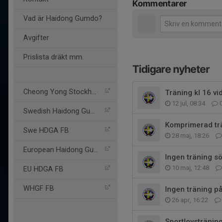
Kommentarer
Vad är Haidong Gumdo?
Avgifter
Prislista dräkt mm.
Tidigare nyheter
Cheong Yong Stockholm FB
Träning kl 16 v
12 jul, 08:34
Swedish Haidong Gumdo
Komprimerad tr
Swe HDGA FB
28 maj, 18:26
European Haidong Gumdo
Ingen träning s
10 maj, 12:48
EU HDGA FB
WHGF FB
Ingen träning 
26 apr, 16:22
Sportlovsträni