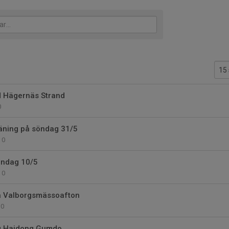
id Hägernäs Strand
0
äning på söndag 31/5
0
öndag 10/5
0
på Valborgsmässoafton
0
ng Haidong Gumdo