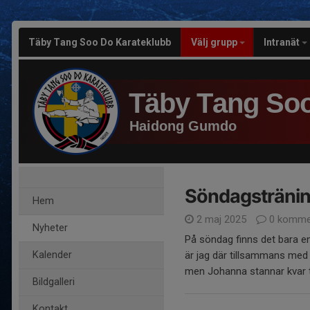
Täby Tang Soo Do Karateklubb
Välj grupp
Intranät
Täby Tang Soo
Haidong Gumdo
Söndagstränin
Hem
2 maj 2025
0 komme
Nyheter
På söndag finns det bara en 
Kalender
är jag där tillsammans med 
men Johanna stannar kvar till
Bildgalleri
Kontakt