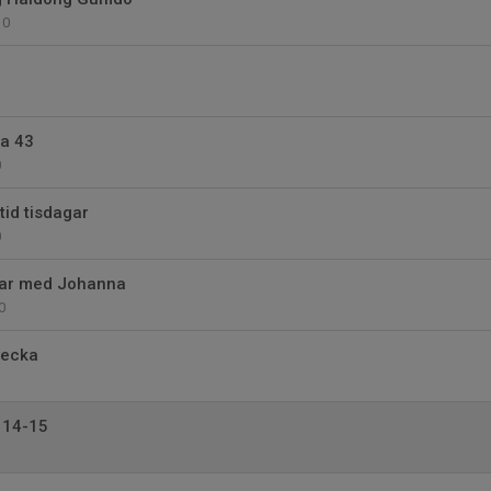
0
ka 43
0
tid tisdagar
0
ar med Johanna
0
vecka
 14-15