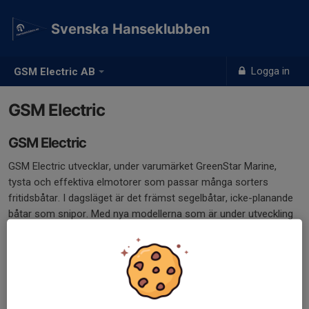
Svenska Hanseklubben
Logga in
GSM Electric AB
GSM Electric
GSM Electric
GSM Electric utvecklar, under varumärket GreenStar Marine,
tysta och effektiva elmotorer som passar många sorters
fritidsbåtar. I dagsläget är det främst segelbåtar, icke-planande
båtar som snipor. Med nya modellerna som är under utveckling
täcker vi även mindre fiskebåtar och kustnära yrkestrafik.