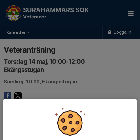
SURAHAMMARS SOK
Veteraner
Logga in
Kalender
Veteranträning
Torsdag 14 maj, 10:00-12:00
Ekängsstugan
Samling: 10:00, Ekängsstugan