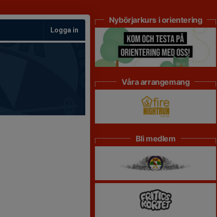
Nybörjarkurs i orientering
Logga in
Våra arrangemang
Bli medlem