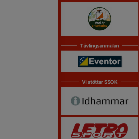
Tävlingsanmälan
Vi stöttar SSOK